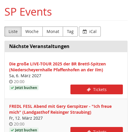
Zum
SP Events
Haupt-
Inhalt
springen
Liste
Woche
Monat
Tag
iCal
Nächste Veranstaltungen
Die große LIVE-TOUR 2025 der BR Brettl-Spitzen
(Niederscheyernhalle Pfaffenhofen an der Ilm)
Sa, 6. März 2027
Uhrzeit
20:00
Jetzt buchen
Tickets
FREDL FESL Abend mit Gery Gerspitzer - "Ich freue
mich" (Landgasthof Reisinger Straubing)
Fr, 12. März 2027
Uhrzeit
20:00
Jetzt buchen
Tickets