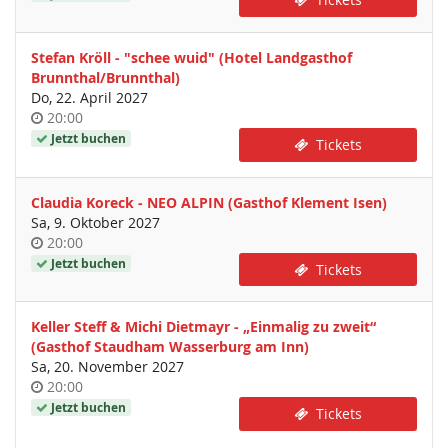
Stefan Kröll - "schee wuid" (Hotel Landgasthof
Brunnthal/Brunnthal)
Do, 22. April 2027
Uhrzeit
20:00
Jetzt buchen
Tickets
Claudia Koreck - NEO ALPIN (Gasthof Klement Isen)
Sa, 9. Oktober 2027
Uhrzeit
20:00
Jetzt buchen
Tickets
Keller Steff & Michi Dietmayr - „Einmalig zu zweit“
(Gasthof Staudham Wasserburg am Inn)
Sa, 20. November 2027
Uhrzeit
20:00
Jetzt buchen
Tickets