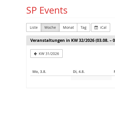
Zum
SP Events
Haupt-
Inhalt
springen
Liste
Woche
Monat
Tag
iCal
Veranstaltungen in KW 32/2026 (03.08. – 0
Woche
KW 31/2026
zur
Anzeige
Mo, 3.8.
Di, 4.8.
auswählen