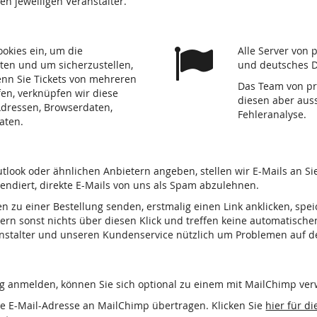
den jeweiligen Veranstalter.
ookies ein, um die
Alle Server von 
ten und um sicherzustellen,
und deutsches D
nn Sie Tickets von mehreren
Das Team von pre
fen, verknüpfen wir diese
diesen aber auss
-Adressen, Browserdaten,
Fehleranalyse.
aten.
tlook oder ähnlichen Anbietern angeben, stellen wir E-Mails an S
tendiert, direkte E-Mails von uns als Spam abzulehnen.
en zu einer Bestellung senden, erstmalig einen Link anklicken, spe
ern sonst nichts über diesen Klick und treffen keine automatische
ranstalter und unseren Kundenservice nützlich um Problemen auf 
ng anmelden, können Sie sich optional zu einem mit MailChimp ve
e E-Mail-Adresse an MailChimp übertragen. Klicken Sie
hier für d