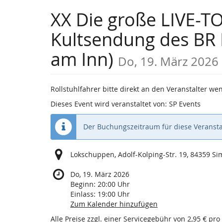
Zum
XX Die große LIVE-TO
Haupt-
Inhalt
Kultsendung des BR 
springen
am Inn)
Do, 19. März 2026
Rollstuhlfahrer bitte direkt an den Veranstalter w
Dieses Event wird veranstaltet von: SP Events
Der Buchungszeitraum für diese Veransta
Lokschuppen, Adolf-Kolping-Str. 19, 84359 S
Do, 19. März 2026
Beginn:
20:00
Uhr
Einlass:
19:00
Uhr
Zum Kalender hinzufügen
Alle Preise zzgl. einer Servicegebühr von 2,95 € pro