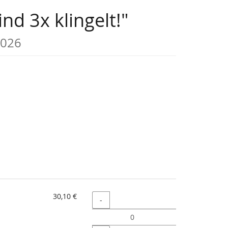
nd 3x klingelt!"
2026
30,10 €
Menge
-