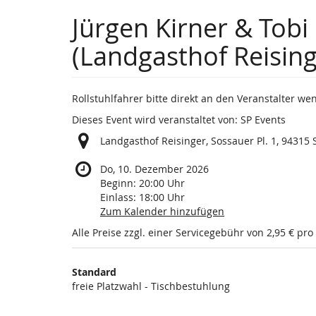
Zum
Jürgen Kirner & Tobi 
Haupt-
Inhalt
(Landgasthof Reisin
springen
Rollstuhlfahrer bitte direkt an den Veranstalter w
Dieses Event wird veranstaltet von: SP Events
Landgasthof Reisinger, Sossauer Pl. 1, 94315 
Do, 10. Dezember 2026
Beginn:
20:00
Uhr
Einlass:
18:00
Uhr
Zum Kalender hinzufügen
Alle Preise zzgl. einer Servicegebühr von 2,95 € pro
Produkte
Standard
Unkategorisierte
freie Platzwahl - Tischbestuhlung
Produkte