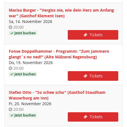
Marisa Burger - "Vergiss nie, wie dein Herz am Anfang
war" (Gasthof Klement Isen)
Sa, 14. November 2026
Uhrzeit
20:00
Jetzt buchen
Tickets
Fonse Doppelhammer - Programm: "Zum Jammern
glangt´s no ned!" (Alte Mälzerei Regensburg)
Do, 19. November 2026
Uhrzeit
20:00
Jetzt buchen
Tickets
Stefan Otto - "So schee scho" (Gasthof Staudham
Wasserburg am Inn)
Fr, 20. November 2026
Uhrzeit
20:00
Jetzt buchen
Tickets