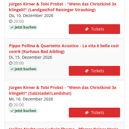
Jürgen Kirner & Tobi Probst - "Wenn das Christkind 3x
klingelt!" (Landgasthof Reisinger Straubing)
Do, 10. Dezember 2026
Uhrzeit
20:00
Jetzt buchen
Tickets
Pippo Pollina & Quartetto Acustico - La vita è bella così
com’è (Kurhaus Bad Aibling)
Di, 15. Dezember 2026
Uhrzeit
20:00
Jetzt buchen
Tickets
Jürgen Kirner & Tobi Probst - "Wenn das Christkind 3x
klingelt!" (Salzstadel/Landshut)
Mi, 16. Dezember 2026
Uhrzeit
20:00
Jetzt buchen
Tickets