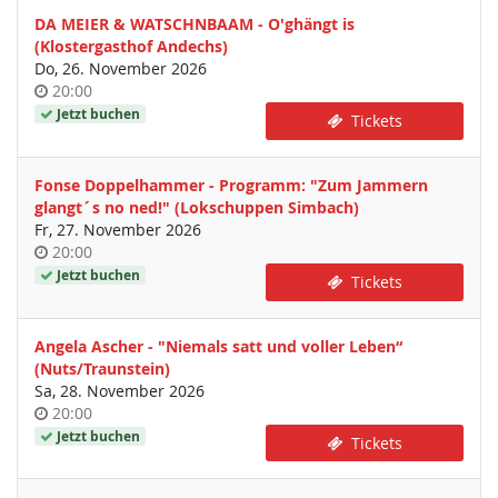
DA MEIER & WATSCHNBAAM - O'ghängt is
(Klostergasthof Andechs)
Do, 26. November 2026
Uhrzeit
20:00
Jetzt buchen
Tickets
Fonse Doppelhammer - Programm: "Zum Jammern
glangt´s no ned!" (Lokschuppen Simbach)
Fr, 27. November 2026
Uhrzeit
20:00
Jetzt buchen
Tickets
Angela Ascher - "Niemals satt und voller Leben“
(Nuts/Traunstein)
Sa, 28. November 2026
Uhrzeit
20:00
Jetzt buchen
Tickets