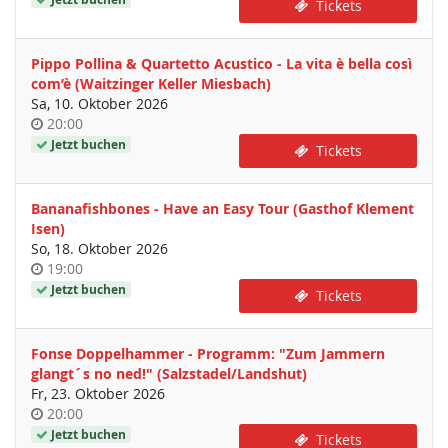
Tickets
Pippo Pollina & Quartetto Acustico - La vita è bella così
com’è (Waitzinger Keller Miesbach)
Sa, 10. Oktober 2026
Uhrzeit
20:00
Jetzt buchen
Tickets
Bananafishbones - Have an Easy Tour (Gasthof Klement
Isen)
So, 18. Oktober 2026
Uhrzeit
19:00
Jetzt buchen
Tickets
Fonse Doppelhammer - Programm: "Zum Jammern
glangt´s no ned!" (Salzstadel/Landshut)
Fr, 23. Oktober 2026
Uhrzeit
20:00
Jetzt buchen
Tickets