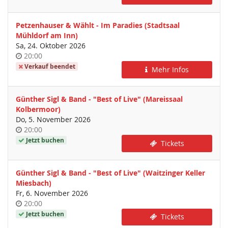
Petzenhauser & Wählt - Im Paradies (Stadtsaal
Mühldorf am Inn)
Sa, 24. Oktober 2026
Uhrzeit
20:00
Verkauf beendet
Mehr Infos
Günther Sigl & Band - "Best of Live" (Mareissaal
Kolbermoor)
Do, 5. November 2026
Uhrzeit
20:00
Jetzt buchen
Tickets
Günther Sigl & Band - "Best of Live" (Waitzinger Keller
Miesbach)
Fr, 6. November 2026
Uhrzeit
20:00
Jetzt buchen
Tickets