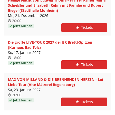
Heilige Nacht von Ludwig Thoma - Pfarrer Rainer Maria
Schießler und Elisabeth Rehm mit Familie und Rupert
Biegel (Stadthalle Monheim)
Mo, 21. Dezember 2026
Uhrzeit
20:00
Jetzt buchen
Tickets
Die große LIVE-TOUR 2027 der BR Brettl-Spitzen
(Kurhaus Bad Tölz)
So, 17. Januar 2027
Uhrzeit
18:00
Jetzt buchen
Tickets
MAX VON MILLAND & DIE BRENNENDEN HERZEN - Lei
Liebe-Tour (Alte Mälzerei Regensburg)
Sa, 23. Januar 2027
Uhrzeit
20:00
Jetzt buchen
Tickets