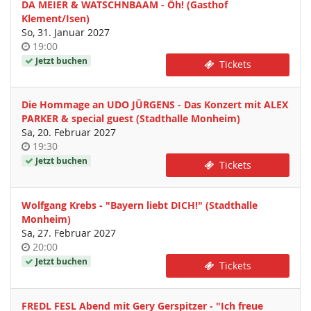
DA MEIER & WATSCHNBAAM - Öh! (Gasthof
Klement/Isen)
So, 31. Januar 2027
Uhrzeit
19:00
Jetzt buchen
Tickets
Die Hommage an UDO JÜRGENS - Das Konzert mit ALEX
PARKER & special guest (Stadthalle Monheim)
Sa, 20. Februar 2027
Uhrzeit
19:30
Jetzt buchen
Tickets
Wolfgang Krebs - "Bayern liebt DICH!" (Stadthalle
Monheim)
Sa, 27. Februar 2027
Uhrzeit
20:00
Jetzt buchen
Tickets
FREDL FESL Abend mit Gery Gerspitzer - "Ich freue