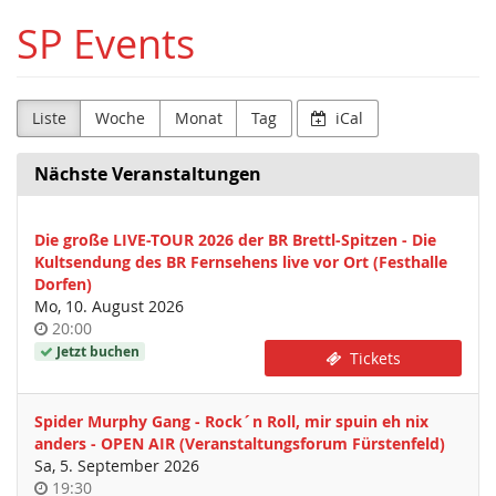
Zum
SP Events
Haupt-
Inhalt
springen
Liste
Woche
Monat
Tag
iCal
Nächste Veranstaltungen
Die große LIVE-TOUR 2026 der BR Brettl-Spitzen - Die
Kultsendung des BR Fernsehens live vor Ort (Festhalle
Dorfen)
Mo, 10. August 2026
Uhrzeit
20:00
Jetzt buchen
Tickets
Spider Murphy Gang - Rock´n Roll, mir spuin eh nix
anders - OPEN AIR (Veranstaltungsforum Fürstenfeld)
Sa, 5. September 2026
Uhrzeit
19:30